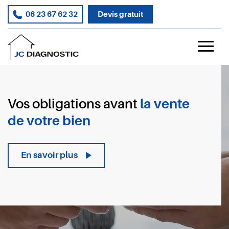
06 23 67 62 32
Devis gratuit
l
Vos obligations avant
location de votre bien
En savoir plus